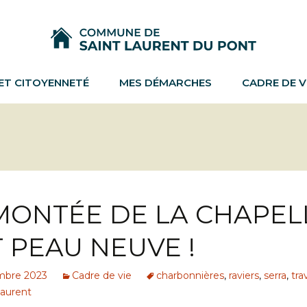
 ET CITOYENNETÉ
MES DÉMARCHES
CADRE DE V
MONTÉE DE LA CHAPEL
T PEAU NEUVE !
mbre 2023
Cadre de vie
charbonnières
,
raviers
,
serra
,
tra
aurent