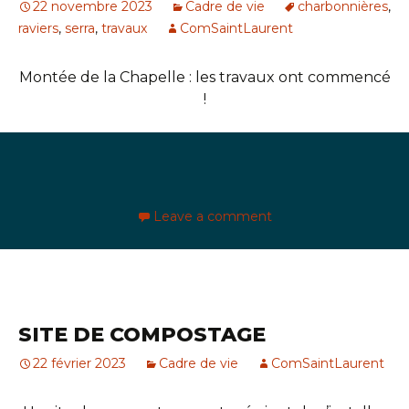
22 novembre 2023
Cadre de vie
charbonnières
,
raviers
,
serra
,
travaux
ComSaintLaurent
Montée de la Chapelle : les travaux ont commencé
!
Leave a comment
SITE DE COMPOSTAGE
22 février 2023
Cadre de vie
ComSaintLaurent