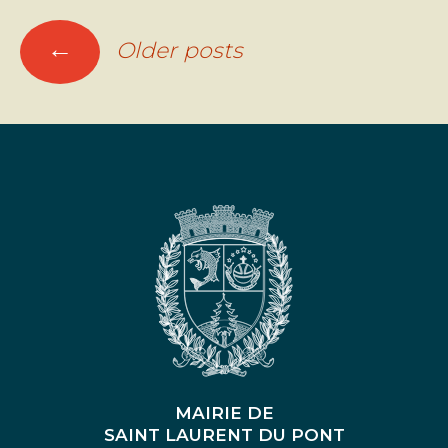
POSTS
←
Older posts
NAVIGATION
MAIRIE DE
SAINT LAURENT DU PONT